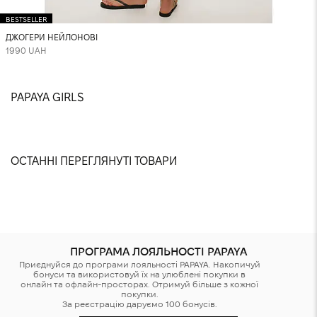
BESTSELLER
ДЖОГЕРИ НЕЙЛОНОВІ
1990 UAH
PAPAYA GIRLS
@isthatsnitosv
@nastyashaparenko
@sonya.davydovska
@yuliaabondarchuk
@dana.gnatenko
@jikatya
@anastasiia.chvyrova
@paniezhda
@karina.valeshnaya
@sslinkina
@villenkina
@meristruss
ОСТАННІ ПЕРЕГЛЯНУТІ ТОВАРИ
ПРОГРАМА ЛОЯЛЬНОСТІ PAPAYA
Приєднуйся до програми лояльності PAPAYA. Накопичуй
бонуси та використовуй їх на улюблені покупки в
онлайн та офлайн-просторах. Отримуй більше з кожної
покупки.
За реєстрацію даруємо 100 бонусів.