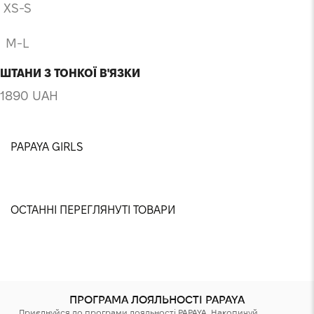
XS-S
M-L
ШТАНИ З ТОНКОЇ В'ЯЗКИ
1890 UAH
PAPAYA GIRLS
@isthatsnitosv
@nastyashaparenko
@sonya.davydovska
@yuliaabondarchuk
@dana.gnatenko
@jikatya
@anastasiia.chvyrova
@paniezhda
@karina.valeshnaya
@sslinkina
@villenkina
@meristruss
ОСТАННІ ПЕРЕГЛЯНУТІ ТОВАРИ
ПРОГРАМА ЛОЯЛЬНОСТІ PAPAYA
Приєднуйся до програми лояльності PAPAYA. Накопичуй