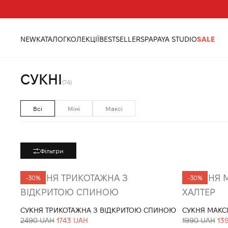
Треба допомога?
Адреси магазинів
NEW
КАТАЛОГ
КОЛЕКЦІЇ
BESTSELLERS
PAPAYA STUDIO
SALE
головна
одяг
сукні
СУКНІ
(74)
Всі
Міні
Максі
Фільтри
-30%
-30%
СУКНЯ ТРИКОТАЖНА З ВІДКРИТОЮ СПИНОЮ
СУКНЯ МАКС
2490 UAH
1743 UAH
1990 UAH
13