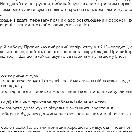
 Не одягай пишні рукави, вибирай сукні з асиметричним верхо
тимально купити сукню вільного крою із пояском. Також чудов
ь.
а, краще віддати перевагу прямим або розкльошеним фасонам, д
моделі із заниженою або завищеною талією.
й вибору. Правильно вибраний колір "струнить" і "молодить", 
кілька років, зробить вас втомленою, а шкіру блідою. При вибор
нішності. Що це таке? Слідкуйте за новинами у нашому блозі.
кож коригує фігуру:
ьно подовжує силует і стрункішає. У максимальній довжині чудов
 на підлогу.
тебе гарні ноги, вибирай моделі вище колін, але не забувай див
(міді) відмінно приховає проблемні місця на ногах.
у, занадто довга сукня візуально зменшить зростання.
ибирати будь-яку довжину, але екстремальними міні все ж так
ні свою подію. Головний принцип хорошого смаку: одяг повинен 