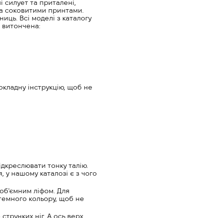
і силует та приталені,
 та соковитими принтами.
ць. Всі моделі з каталогу
 витончена:
окладну інструкцію, щоб не
ідкреслювати тонку талію.
 у нашому каталозі є з чого
 об'ємним ліфом. Для
темного кольору, щоб не
струнких ніг. А ось верх