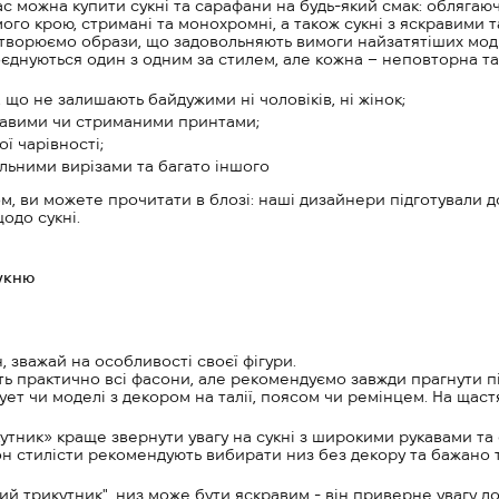
ас можна купити сукні та сарафани на будь-який смак: облягаюч
ямого крою, стримані та монохромні, а також сукні з яскравими
створюємо образи, що задовольняють вимоги найзатятіших модни
оєднуються один з одним за стилем, але кожна – неповторна та
 що не залишають байдужими ні чоловіків, ні жінок;
кравими чи стриманими принтами;
ої чарівності;
альними вирізами та багато іншого
м, ви можете прочитати в блозі: наші дизайнери підготували д
одо сукні.
укню
 зважай на особливості своєї фігури.
ть практично всі фасони, але рекомендуємо завжди прагнути п
т чи моделі з декором на талії, поясом чи ремінцем. На щастя,
кутник» краще звернути увагу на сукні з широкими рукавами та
н стилісти рекомендують вибирати низ без декору та бажано 
й трикутник", низ може бути яскравим - він приверне увагу до 