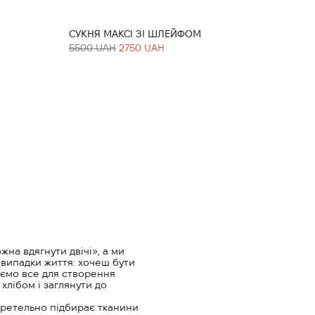
СУКНЯ МАКСІ ЗІ ШЛЕЙФОМ
5500 UAH
2750 UAH
на вдягнути двічі», а ми
 випадки життя: хочеш бути
аємо все для створення
хлібом і заглянути до
, ретельно підбирає тканини