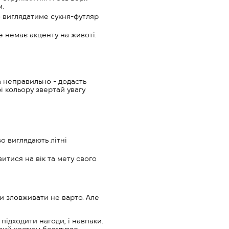
м.
о виглядатиме сукня-футляр
е немає акценту на животі.
а неправильно - додасть
і кольору звертай увагу
о виглядають літні
итися на вік та мету свого
и зловживати не варто. Але
підходити нагоди, і навпаки.