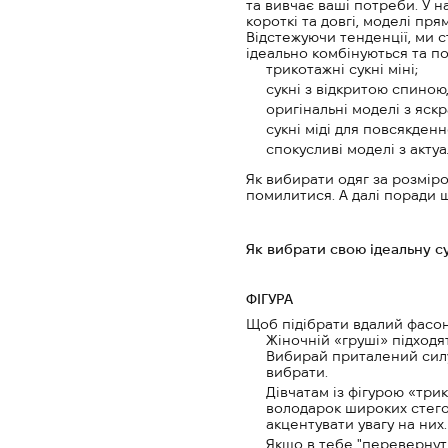
та вивчає ваші потреби. У н
короткі та довгі, моделі пр
Відстежуючи тенденції, ми 
ідеально комбінуються та п
трикотажні сукні міні;
сукні з відкритою спиною,
оригінальні моделі з яс
сукні міді для повсякденн
спокусливі моделі з акту
Як вибирати одяг за розміро
помилитися. А далі поради щ
Як вибрати свою ідеальну с
ФІГУРА
Щоб підібрати вдалий фасон,
Жіночній «груші» підходя
Вибирай приталений силуе
вибрати.
Дівчатам із фігурою «три
володарок широких стего
акцентувати увагу на них.
Якщо в тебе "перевернути