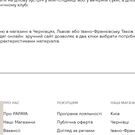
и на ділову зустріч у міні-спідниці або у вечірній сукні, а ді
нічному клубі.
ю в магазині в Чернівцях, Львові або Івано-Франківську. Також
дяг онлайн: зручний сайт дозволяє в два кліки вибрати потрібн
арактеристиками матеріалів.
ПРО НАС
ПОКУПЦЯМ
НАШІ МАГАЗ
Про PAPAYA
Програма лояльності
Київ
Наші Магазини
Публічна оферта
Чернівці
Вакансії
Догляд за речами
Івано-Фран