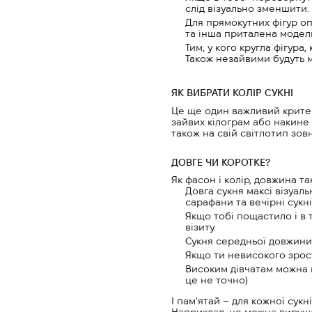
слід візуально зменшити.
Для прямокутних фігур оп
та інша приталена модел
Тим, у кого кругла фігур
Також незайвими будуть 
ЯК ВИБРАТИ КОЛІР СУКНІ
Це ще один важливий критері
зайвих кілограм або накине 
також на свій світлотип зов
ДОВГЕ ЧИ КОРОТКЕ?
Як фасон і колір, довжина та
Довга сукня максі візуал
сарафани та вечірні сукні
Якщо тобі пощастило і в 
візиту.
Сукня середньої довжини 
Якщо ти невисокого зрост
Високим дівчатам можна в
це не точно)
І пам'ятай – для кожної сук