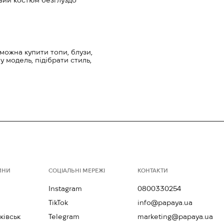
ловий костюм безглуздо
 можна купити топи, блузи,
у модель, підібрати стиль,
ИНИ
СОЦІАЛЬНІ МЕРЕЖІ
КОНТАКТИ
Instagram
0800330254
TikTok
info@papaya.ua
ківськ
Telegram
marketing@papaya.ua