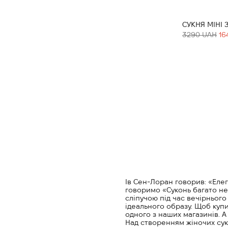
СУКНЯ МІНІ
3290 UAH
16
Ів Сен-Лоран говорив: «Елег
говоримо «Суконь багато не 
сліпучою під час вечірньог
ідеального образу. Щоб купи
одного з наших магазинів. 
Над створенням жіночих сук