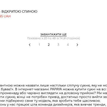
 З ВІДКРИТОЮ СПИНОЮ
45 UAH
ЗАВАНТАЖИТИ ЩЕ
Показано з 25 по 48 із 74 (4 сторінок)
1
2
3
4
антною можна назвати лише настільки сліпучу сукню, яку не мож
буває!». В інтернет-магазині PAPAYA можна купити сукні на всі
о променаду або чарівно виглядати на діловому прийомі? Ми м
ти сукню, жінці не потрібен привід, достатньо просто вийти за 
А ми підберемо саме ту модель, яка зробить тебе щасливою.
онь у нас працює ціла команда дизайнерів, яка вивчає тренди