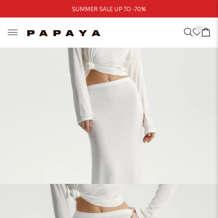
Треба допомога?
SUMMER SALE UP TO -70%
Адреси магазинів