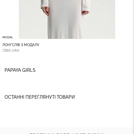
MODAL
ЛОНГСЛІВ З МОДАЛУ
1390 UAH
PAPAYA GIRLS
@isthatsnitosv
@nastyashaparenko
@sonya.davydovska
@yuliaabondarchuk
@dana.gnatenko
@jikatya
@anastasiia.chvyrova
@paniezhda
@karina.valeshnaya
@sslinkina
@villenkina
@meristruss
ОСТАННІ ПЕРЕГЛЯНУТІ ТОВАРИ