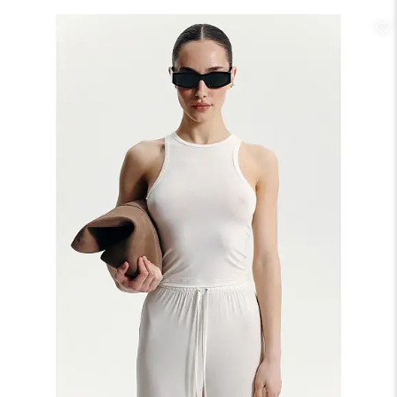
деревини. Вона приємна до тіла, гарно лягає по фігурі та
ідеально підходить для щоденного комфорту.
Параметри моделі: 84/62/90
Рекомендації по догляду:
Зріст: 168 см
°
Прати у прохолодній воді до 30
С
На моделі розмір ХS
Не можна відбілювати
°
Прасувати при низькій температурі до 110
С
Хімчистка заборонена
Не можна віджимати та сушити у пральній машинці
Не віджимати
Сушити на горизонтальній поверхні в розкладеному
вигляді