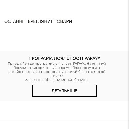
Зріст: 175
Не можна відбілювати
На моделі розмір XS
Прасувати при низькій температурі до 110°С
ОСТАННІ ПЕРЕГЛЯНУТІ ТОВАРИ
Хімчистка заборонена
Не можна віджимати та сушити у пральній машинці
ПРОГРАМА ЛОЯЛЬНОСТІ PAPAYA
Приєднуйся до програми лояльності PAPAYA. Накопичуй
бонуси та використовуй їх на улюблені покупки в
онлайн та офлайн-просторах. Отримуй більше з кожної
покупки.
За реєстрацію даруємо 100 бонусів.
ДЕТАЛЬНІШЕ