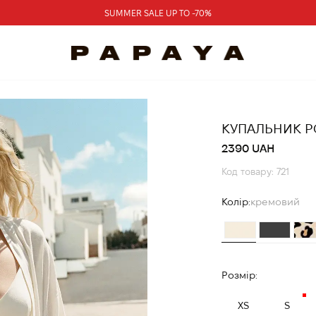
SUMMER SALE UP TO -70%
КУПАЛЬНИК Р
2390 UAH
Код товару: 721
Колір:
кремовий
Розмір:
XS
S