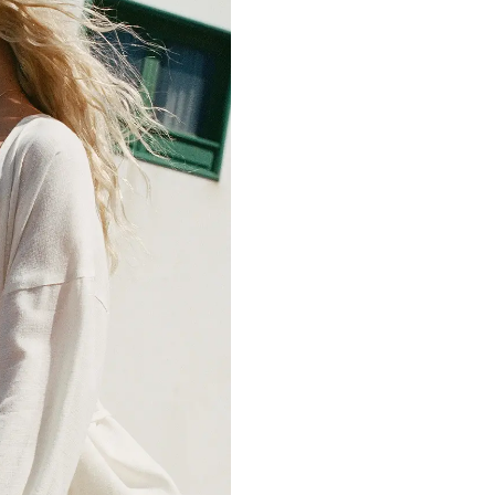
Параметри моделі:
Рекомендації по д
Зріст: 168
Тільки ручне п
На моделі розмір 
Не можна відб
Не прасувати
Не можна відж
Хімчистка заб