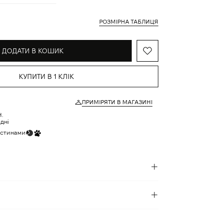
РОЗМІРНА ТАБЛИЦЯ
ДОДАТИ В КОШИК
КУПИТИ В 1 КЛІК
ПРИМІРЯТИ В МАГАЗИНІ
H.
дні
астинами
ик. Чашка з кісточками, бретелі. Трусики
 20% спандекс