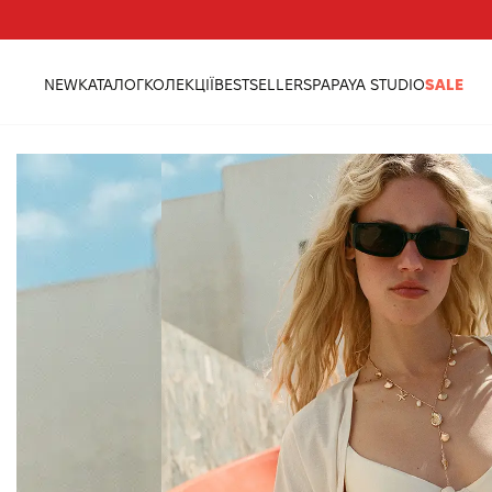
Треба допомога?
Адреси магазинів
NEW
КАТАЛОГ
КОЛЕКЦІЇ
BESTSELLERS
PAPAYA STUDIO
SALE
головна
одяг
купальники
купальник роздільний