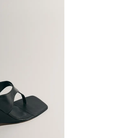
Вишукане завершен
Устілка
: натуральн
класичних образів.
Рекомендації по д
Не прати
Не можна відб
Не прасувати
Не використов
Хімчистка заб
Очищати
наносити
Підошву