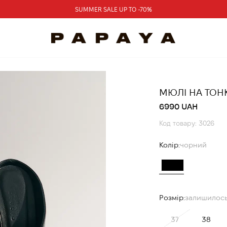
SUMMER SALE UP TO -70%
МЮЛІ НА ТОН
6990 UAH
Код товару: 3026
Колір:
чорний
Розмір:
залишилось
37
38