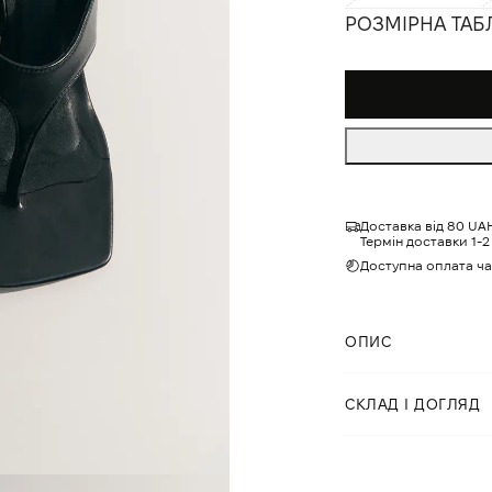
РОЗМІРНА ТАБ
Доставка від 80 UA
Термін доставки 1-2 
Доступна оплата ч
ОПИС
Елегантні мюлі з к
СКЛАД І ДОГЛЯД
високоякісної іта
танкеткою та м’як
Склад:
Танкетка висотою 
створює цілісний,
Верх
: натуральна 