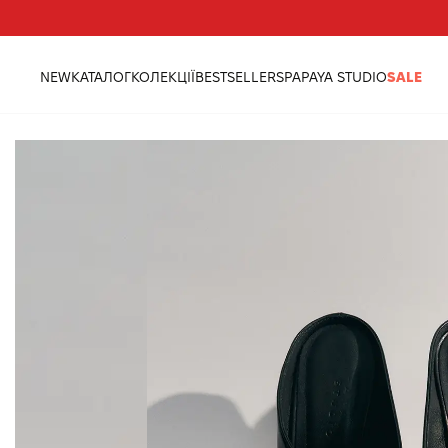
Треба допомога?
Адреси магазинів
NEW
КАТАЛОГ
КОЛЕКЦІЇ
BESTSELLERS
PAPAYA STUDIO
SALE
головна
взуття
мюлі на тонкетці