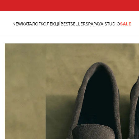
Треба допомога?
Адреси магазинів
NEW
КАТАЛОГ
КОЛЕКЦІЇ
BESTSELLERS
PAPAYA STUDIO
SALE
головна
взуття
лофери з акцентною збіркою