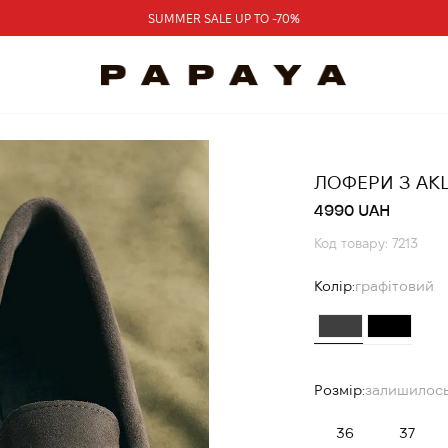
SUMMER SALE UP TO -70%
ЛОФЕРИ З АК
4990 UAH
Код товару: 7213
Колір:
графітовий
Розмір:
залишилось
36
37