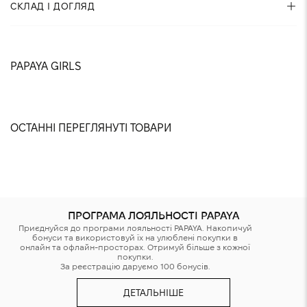
СКЛАД І ДОГЛЯД
виконані із замшевої шкіри. Матеріал підкладки -
натуральна шкіра. Підошва з резини. У комплекті дві пари
Склад:
100% натуральний замш
шнурівок: із бавовни та натуральної шкіри.
PAPAYA GIRLS
@isthatsnitosv
@nastyashaparenko
@sonya.davydovska
@yuliaabondarchuk
@dana.gnatenko
@jikatya
@anastasiia.chvyrova
@paniezhda
@karina.valeshnaya
@sslinkina
@villenkina
@meristruss
Рекомендації по догляду:
Не прати
Не можна відбілювати
ОСТАННІ ПЕРЕГЛЯНУТІ ТОВАРИ
Не прасувати
Не використовувати сушарку
Хімчистка заборонена
ПРОГРАМА ЛОЯЛЬНОСТІ PAPAYA
Приєднуйся до програми лояльності PAPAYA. Накопичуй
бонуси та використовуй їх на улюблені покупки в
онлайн та офлайн-просторах. Отримуй більше з кожної
Шкіру
покупки.
За реєстрацію даруємо 100 бонусів.
очищати
Замшу очищати
сухою
м’якою щіткою чи
Підо
ДЕТАЛЬНІШЕ
бавовняною
жорсткою губкою.
очищ