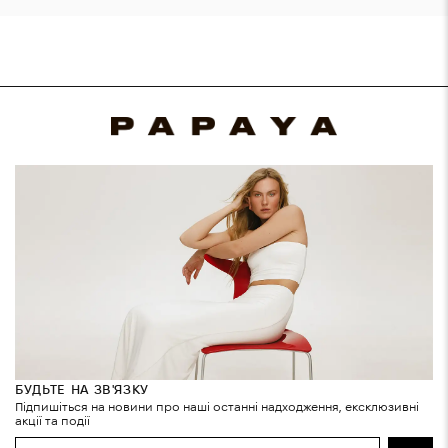
ганчіркою.
Можна обробляти
воло
Можна
захисними спреями
баво
наносити
та засобами від пилу
ганчі
безбарвний
(водовідштовхуючими
віск чи віск
засобами).
у тон шкірі.
БУДЬТЕ НА ЗВ'ЯЗКУ
Підпишіться на новини про наші останні надходження, ексклюзивні
акції та події