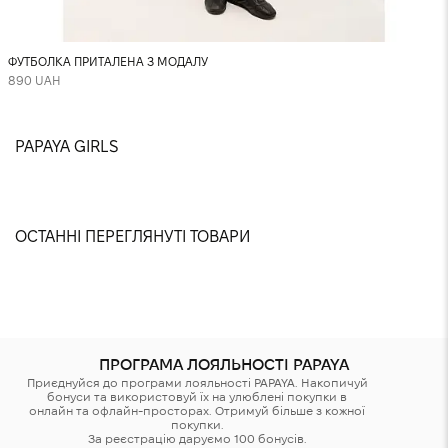
ФУТБОЛКА ПРИТАЛЕНА З МОДАЛУ
890 UAH
PAPAYA GIRLS
@isthatsnitosv
@nastyashaparenko
@sonya.davydovska
@yuliaabondarchuk
@dana.gnatenko
@jikatya
@anastasiia.chvyrova
@paniezhda
@karina.valeshnaya
@sslinkina
@villenkina
@meristruss
ОСТАННІ ПЕРЕГЛЯНУТІ ТОВАРИ
ПРОГРАМА ЛОЯЛЬНОСТІ PAPAYA
Приєднуйся до програми лояльності PAPAYA. Накопичуй
бонуси та використовуй їх на улюблені покупки в
онлайн та офлайн-просторах. Отримуй більше з кожної
покупки.
За реєстрацію даруємо 100 бонусів.