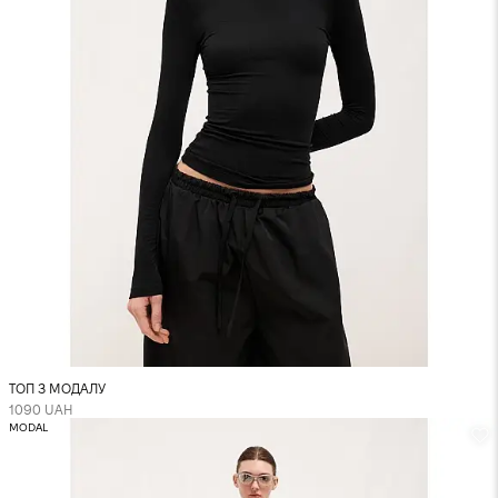
На моделі розмір XS
ТОП З МОДАЛУ
1090 UAH
MODAL