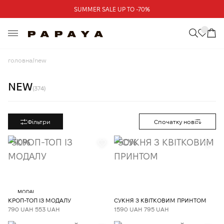
Треба допомога?
SUMMER SALE UP TO -70%
Адреси магазинів
головна
new
NEW
(374)
Фільтри
Спочатку нові
-30%
-50%
MODAL
КРОП-ТОП ІЗ МОДАЛУ
СУКНЯ З КВІТКОВИМ ПРИНТОМ
790 UAH
553 UAH
1590 UAH
795 UAH