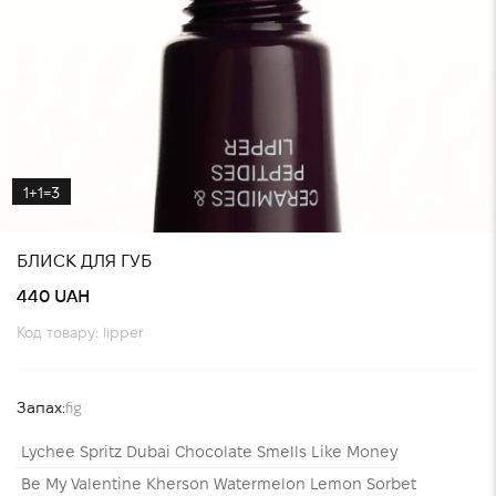
1+1=3
БЛИСК ДЛЯ ГУБ
440 UAH
Код товару: lipper
Запах:
fig
Lychee Spritz
Dubai Chocolate
Smells Like Money
Be My Valentine
Kherson Watermelon
Lemon Sorbet