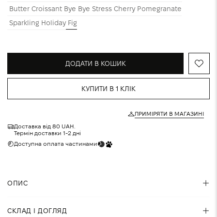
Butter Croissant
Bye Bye Stress
Cherry
Pomegranate
Sparkling Holiday
Fig
ДОДАТИ В КОШИК
КУПИТИ В 1 КЛІК
ПРИМІРЯТИ В МАГАЗИНІ
Доставка від 80 UAH.
Термін доставки 1-2 дні
Доступна оплата частинами
ОПИС
Lipper блиск з міметичним пептидом, що стимулює
СКЛАД І ДОГЛЯД