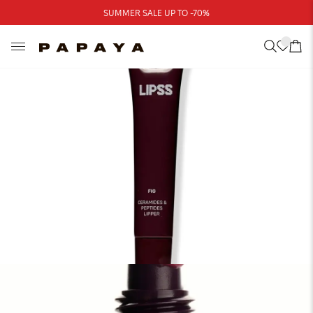
Треба допомога?
SUMMER SALE UP TO -70%
Адреси магазинів