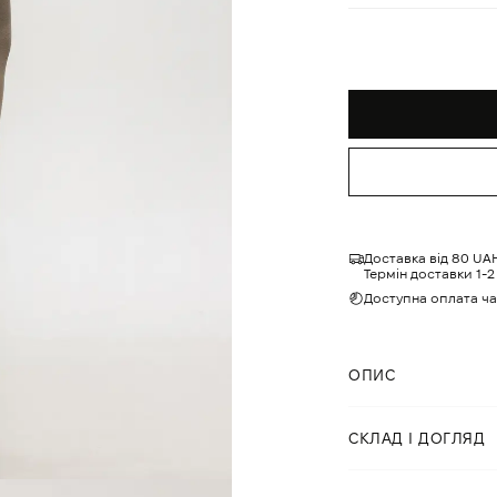
Доставка від 80 UA
Термін доставки 1-2 
Доступна оплата ч
ОПИС
Сукня максі прита
СКЛАД І ДОГЛЯД
з м'якого та елас
круглий виріз деко
плечей. Вертикаль
Склад:
60% поліест