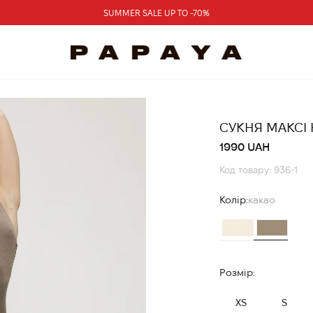
SUMMER SALE UP TO -70%
СУКНЯ МАКСІ 
1990 UAH
Код товару: 936-1
Колір:
какао
Розмір:
XS
S