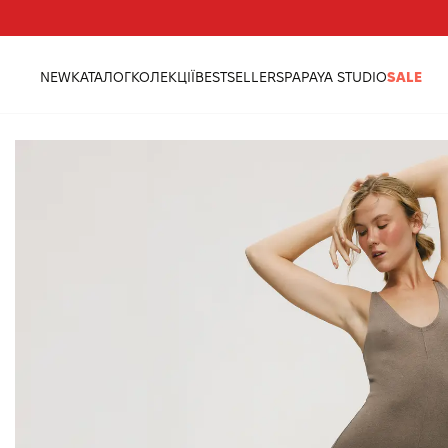
Треба допомога?
Адреси магазинів
NEW
КАТАЛОГ
КОЛЕКЦІЇ
BESTSELLERS
PAPAYA STUDIO
SALE
головна
колекції
сукня максі на бретелях