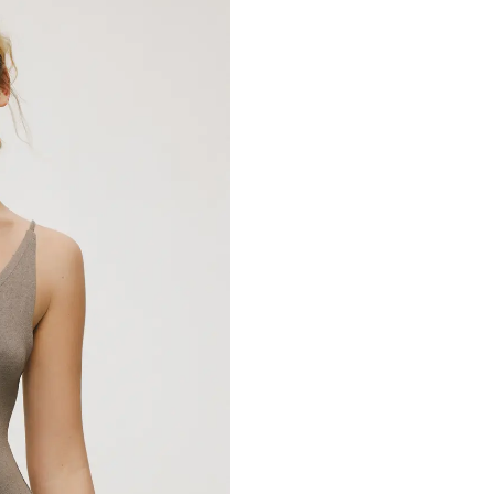
виразності та візу
комфортна база для
Рекомендації по д
Параметри моделі:
Прати у воді д
Зріст: 174 см
Не можна відб
На моделі розмір 
Прасувати при 
Віджимання та 