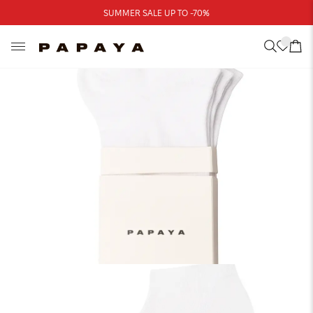
Треба допомога?
SUMMER SALE UP TO -70%
Адреси магазинів