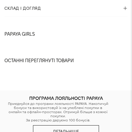
Набір з 3-х пар базових шкарпеток до щиколотки. Розмір
СКЛАД І ДОГЛЯД
one size підходить на 36-41 р.
Склад:
100% бавовна
PAPAYA GIRLS
Рекомендації по догляду:
@isthatsnitosv
@nastyashaparenko
@sonya.davydovska
@yuliaabondarchuk
@dana.gnatenko
@jikatya
@anastasiia.chvyrova
@paniezhda
@karina.valeshnaya
@sslinkina
@villenkina
@meristruss
°
Прати у прохолодній воді до 30
С
Не можна відбілювати
ОСТАННІ ПЕРЕГЛЯНУТІ ТОВАРИ
°
Прасувати при низькій температурі до 110
С
Хімчистка заборонена
Не можна віджимати та сушити у пральній машинці
ПРОГРАМА ЛОЯЛЬНОСТІ PAPAYA
Приєднуйся до програми лояльності PAPAYA. Накопичуй
бонуси та використовуй їх на улюблені покупки в
онлайн та офлайн-просторах. Отримуй більше з кожної
покупки.
За реєстрацію даруємо 100 бонусів.
ДЕТАЛЬНІШЕ