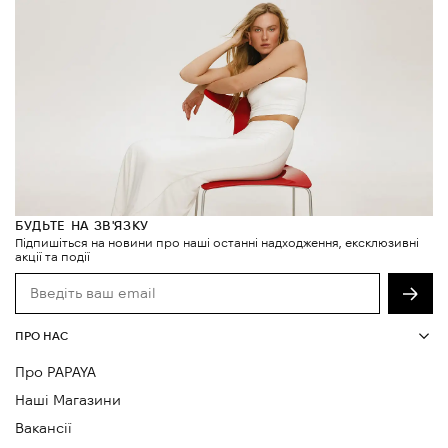
вираженим характером та складнішою стилістикою.
PAPAYA Studio — це простір для експериментів, де
звичний продукт, завдяки кропіткій праці дизайн-
команди, трансформується та отримує більш глибоке
опрацювання — через складніші силуети, деталі та
виразну візуальну мову.
Кожен дроп PAPAYA Studio має власний настрій та ідею —
від сезонних колекцій до колаборацій із брендами та
митцями. При цьому речі завжди залишаються
носибельними, зберігаючи баланс між fashion-
висловлюванням і реальним життям.
БУДЬТЕ НА ЗВ'ЯЗКУ
Підпишіться на новини про наші останні надходження, ексклюзивні
акції та події
ПРО НАС
Про PAPAYA
Наші Магазини
Вакансії