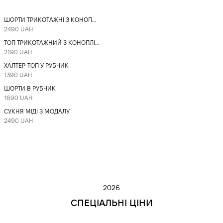
ШОРТИ ТРИКОТАЖНІ З КОНОПЛІ ТА БАВОВНИ
2490 UAH
ТОП ТРИКОТАЖНИЙ З КОНОПЛІ ТА БАВОВНИ
2190 UAH
ХАЛТЕР-ТОП У РУБЧИК
1390 UAH
ШОРТИ В РУБЧИК
1690 UAH
СУКНЯ МІДІ З МОДАЛУ
2490 UAH
КАРДИГАНИ
ФУТБОЛКИ
НОВІ НАДХОДЖЕННЯ
СУКНІ
ДЕНІМ
СПІДНИЦІ | ШОРТИ
2026
СПЕЦІАЛЬНІ ЦІНИ