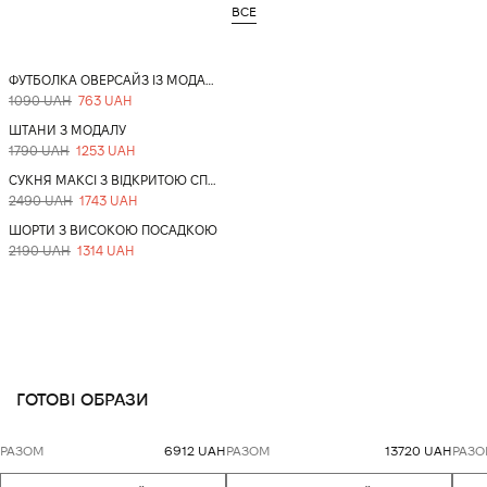
ВСЕ
-30%
ФУТБОЛКА ОВЕРСАЙЗ ІЗ МОДАЛУ
1090 UAH
763 UAH
-30%
ШТАНИ З МОДАЛУ
1790 UAH
1253 UAH
-30%
СУКНЯ МАКСІ З ВІДКРИТОЮ СПИНОЮ
2490 UAH
1743 UAH
-40%
ШОРТИ З ВИСОКОЮ ПОСАДКОЮ
2190 UAH
1314 UAH
ВЗУТТЯ
СУМКИ
ГОТОВІ ОБРАЗИ
РАЗОМ
6912 UAH
РАЗОМ
13720 UAH
РАЗ