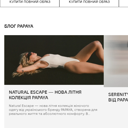
КУПИТИ ПОВНИЙ ОБРАЗ
КУПИТИ ПОВНИЙ ОБРАЗ
БЛОГ PAPAYA
NATURAL ESCAPE — НОВА ЛІТНЯ
SERENIT
КОЛЕКЦІЯ PAPAYA
ВІД PAP
Natural Escape — нова літня колекція жіночого
одягу від українського бренду PAPAYA, створена для
реального життя та абсолютного комфорту. В
основі лінійки — лег